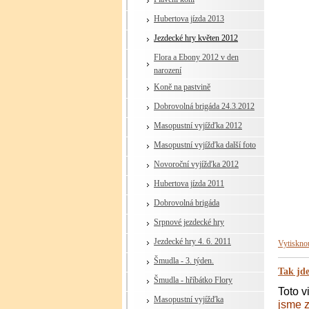
Hubertova jízda 2013
Jezdecké hry květen 2012
Flora a Ebony 2012 v den
narození
Koně na pastvině
Dobrovolná brigáda 24.3.2012
Masopustní vyjížďka 2012
Masopustní vyjížďka další foto
Novoroční vyjížďka 2012
Hubertova jízda 2011
Dobrovolná brigáda
Srpnové jezdecké hry
Jezdecké hry 4. 6. 2011
Vytiskno
Šmudla - 3. týden.
Tak jde
Šmudla - hříbátko Flory
Toto v
Masopustní vyjížďka
jsme z