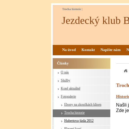
Trocha historie |
Jezdecký klub 
Na úvod
Kontakt
Napište nám
N
Články
O nás
Služby
Troch
Koně aktuálně
Histor
Fotogalerie
Ebony na zkouškách klisen
Našli
Zde je
Trocha historie
Hubertova jízda 2012
Plavení koní