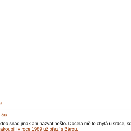
ut
 čas
ideo snad jinak ani nazvat nešlo. Docela mě to chytá u srdce, kd
akoupili v roce 1989 už březí s Bárou.