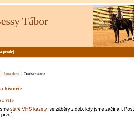
Bessy Tábor
a prodej
Fotogalerie
Trocha historie
a historie
ie z VHS
 jsme
staré VHS kazety
se záběry z dob, kdy jsme začínali. Po
 první.